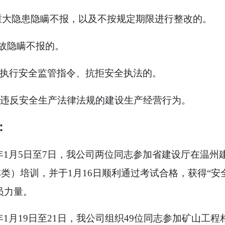
重大隐患隐瞒不报，以及不按规定期限进行整改的。
故隐瞒不报的。
执行安全监管指令、抗拒安全执法的。
违反安全生产法律法规的建设生产经营行为。
：
年
1
月
5
日至
7
日，我公司两位同志参加省建设厅在温州
C
类）培训，并于
1
月
16
日顺利通过考试合格，获得“安
员力量。
年
1
月
19
日至
21
日，我公司组织
49
位同志参加矿山工程