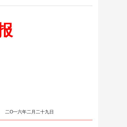
报
二
O
一六年二月二十九日